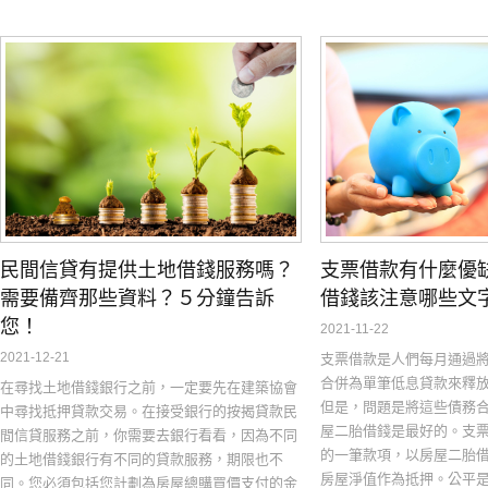
民間信貸有提供土地借錢服務嗎？
支票借款有什麼優
需要備齊那些資料？５分鐘告訴
借錢該注意哪些文
您！
2021-11-22
2021-12-21
支票借款是人們每月通過
合併為單筆低息貸款來釋
在尋找土地借錢銀行之前，一定要先在建築協會
但是，問題是將這些債務
中尋找抵押貸款交易。在接受銀行的按揭貸款民
屋二胎借錢是最好的。支
間信貸服務之前，你需要去銀行看看，因為不同
的一筆款項，以房屋二胎
的土地借錢銀行有不同的貸款服務，期限也不
房屋淨值作為抵押。公平
同。您必須包括您計劃為房屋總購買價支付的金