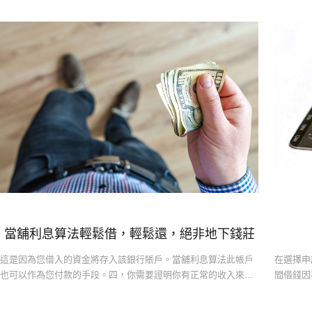
當舖利息算法輕鬆借，輕鬆還，絕非地下錢莊
這是因為您借入的資金將存入該銀行賬戶。當舖利息算法此帳戶
在選擇申
也可以作為您付款的手段。四，你需要證明你有正常的收入來
間借錢因
源。當舖利息算法這可以是您工作...
本沒有動