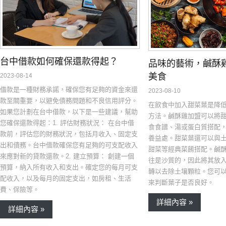
台中借款如何確保還款得起？
品味的藝術，鹹酥
美食
2023-08-14
借款是一種財務承諾，確保您有足夠的資金來還
2023-08-10
款至關重要，以避免債務問題和不良信用評分。
在飲食中加入甜菜葉是降
如果您計劃在台中借款，以下是一些建議，幫助
方法。鹹酥雞加盟可以將
您確保還款得起：1. 評估財務狀況： 在台中借
食食譜、湯或蛋白質搭配
款前，評估您的財務狀況，包括月收入、固定支
養益處。甜菜葉還可以與
出和債務。台中借款確保您有足夠的可支配收入
甜菜等經典菜餚搭配。鹹
來應對新的貸款還款。2. 建立預算： 創建一個
往是沙質的，因此將其放
預算，納入所有收入和支出。確定您的每月可支
轉以去除土壤顆粒。您可
配收入，以及每月的固定支出，如房租、生活
來判斷葉子是否良好。
費、保險等。
詳細內容 »
詳細內容 »