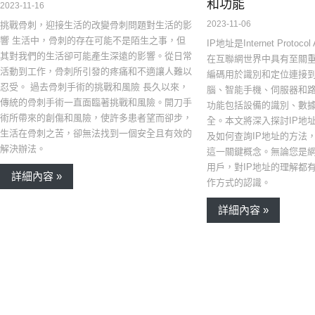
和功能
2023-11-16
2023-11-06
挑戰骨刺，迎接生活的改變骨刺問題對生活的影
響 生活中，骨刺的存在可能不是陌生之事，但
IP地址是Internet Protoc
其對我們的生活卻可能產生深遠的影響。從日常
在互聯網世界中具有至關
活動到工作，骨刺所引發的疼痛和不適讓人難以
編碼用於識別和定位連接
忍受。 過去骨刺手術的挑戰和風險 長久以來，
腦、智能手機、伺服器和路
傳統的骨刺手術一直面臨著挑戰和風險。開刀手
功能包括設備的識別、數
術所帶來的創傷和風險，使許多患者望而卻步，
全。本文將深入探討IP地
生活在骨刺之苦，卻無法找到一個安全且有效的
及如何查詢IP地址的方法
解決辦法。
這一關鍵概念。無論您是
用戶，對IP地址的理解都
詳細內容 »
作方式的認識。
詳細內容 »