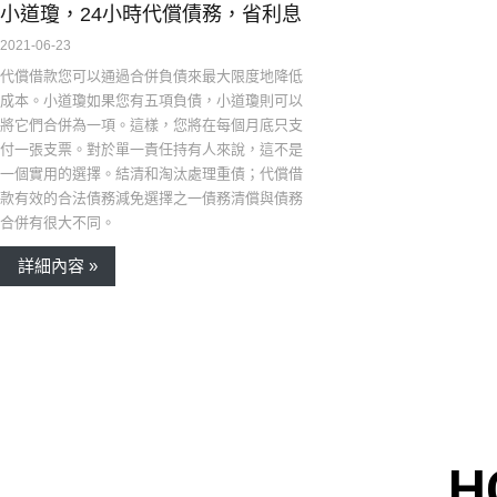
小道瓊，24小時代償債務，省利息
2021-06-23
代償借款您可以通過合併負債來最大限度地降低
成本。小道瓊如果您有五項負債，小道瓊則可以
將它們合併為一項。這樣，您將在每個月底只支
付一張支票。對於單一責任持有人來說，這不是
一個實用的選擇。結清和淘汰處理重債；代償借
款有效的合法債務減免選擇之一債務清償與債務
合併有很大不同。
詳細內容 »
H